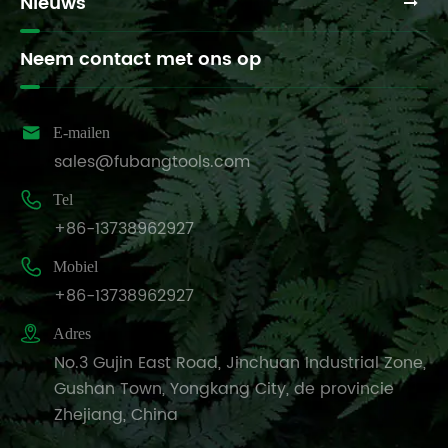
Nieuws
Neem contact met ons op

E-mailen
sales@fubangtools.com

Tel
+86-13738962927

Mobiel
+86-13738962927

Adres
No.3 Gujin East Road, Jinchuan Industrial Zone,
Gushan Town, Yongkang City, de provincie
Zhejiang, China