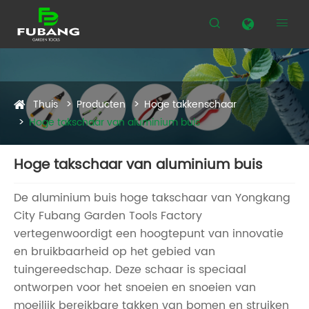


Thuis
Producten
Hoge takkenschaar
Hoge takschaar van aluminium buis
Hoge takschaar van aluminium buis
De aluminium buis hoge takschaar van Yongkang
City Fubang Garden Tools Factory
vertegenwoordigt een hoogtepunt van innovatie
en bruikbaarheid op het gebied van
tuingereedschap. Deze schaar is speciaal
ontworpen voor het snoeien en snoeien van
moeilijk bereikbare takken van bomen en struiken