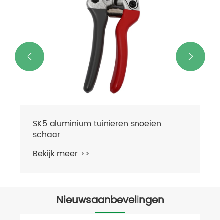


eien
Nieuwsaanbevelingen