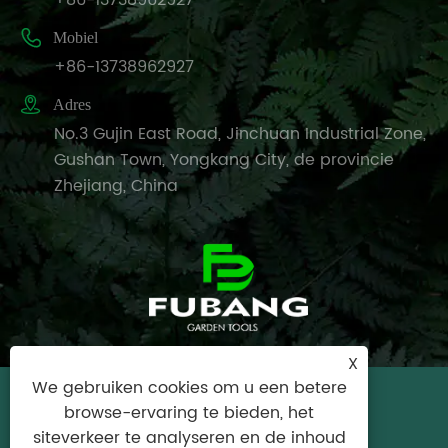
+86-13738962927

Mobiel
+86-13738962927

Adres
No.3 Gujin East Road, Jinchuan Industrial Zone,
Gushan Town, Yongkang City, de provincie
Zhejiang, China
X
We gebruiken cookies om u een betere
Copyright © 2024 Yongkang City Fubang
browse-ervaring te bieden, het
Garden Tools Factory Alle rechten
siteverkeer te analyseren en de inhoud