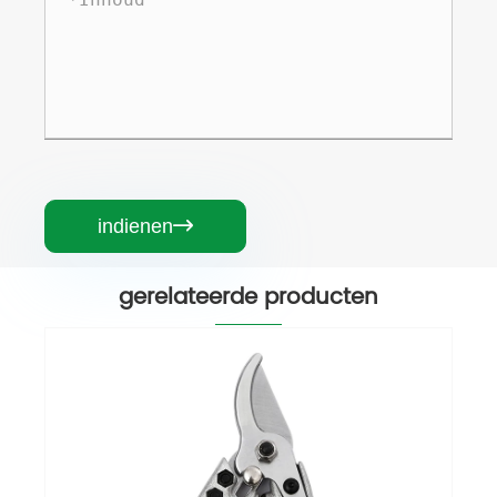
indienen

gerelateerde producten
Duurzame tuin snoeien schaar
Bekijk meer >>