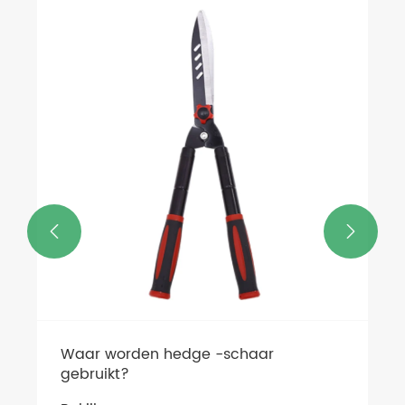
Wat zijn de voordelen van het snoeien
van shears van huishoudens?
Bekijk meer >>

