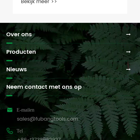
Over ons
Producten
Nieuws
Neem contact met ons op

E-mailen
sales@fubangtools.com

Tel